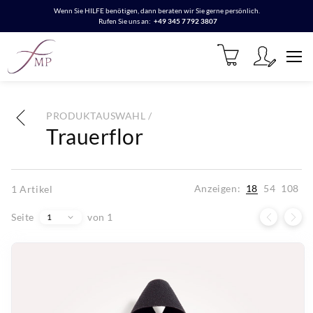
Wenn Sie HILFE benötigen, dann beraten wir Sie gerne persönlich.
Rufen Sie uns an:
+49 345 7792 3807
PRODUKTAUSWAHL /
Trauerflor
Anzeigen:
18
54
108
1
Artikel
Seite
von 1
1