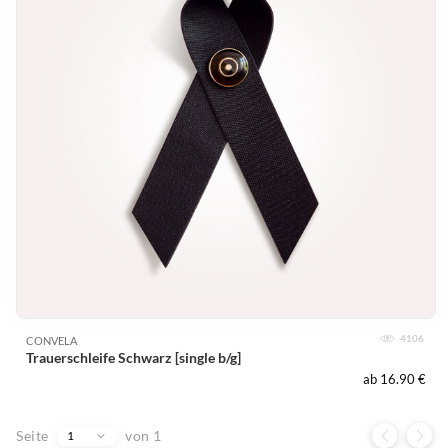
4106
CONVELA
Trauerschleife Schwarz [single b/g]
ab 16.90 €
Seite
von 1
1