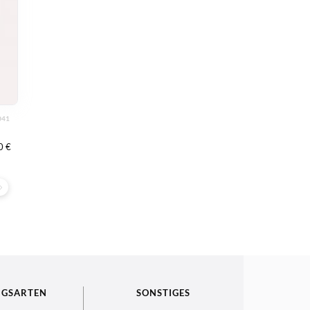
041
0 €
NGSARTEN
SONSTIGES