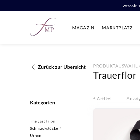
Wenn Sie HI
MAGAZIN
MARKTPLATZ
PRODUKTAUSWAHL 
Zurück zur Übersicht
Trauerflor
Anzei
5
Artikel
Kategorien
The Last Trips
Schmuckstücke
Urnen