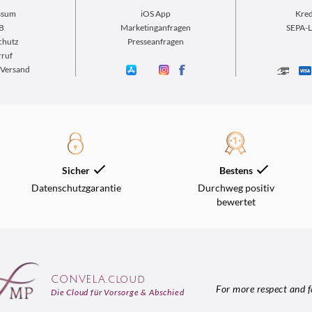
ssum
iOS App
Kred
B
Marketinganfragen
SEPA-L
chutz
Presseanfragen
ruf
 Versand
Sicher
Bestens
Datenschutzgarantie
Durchweg positiv
bewertet
CONVELA.cloud
For more respect and f
Die Cloud für Vorsorge & Abschied