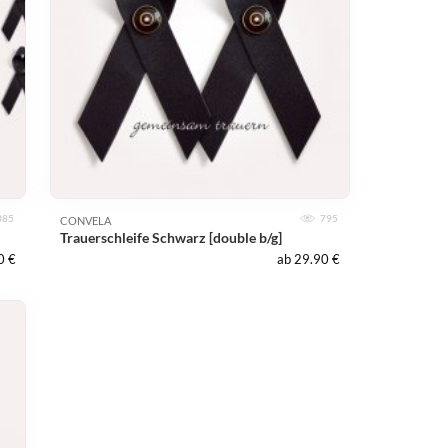
385
795
CONVELA
Trauerschleife Schwarz [double b/g]
0 €
ab 29.90 €