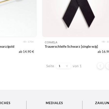
1754
1
CONVELA
hwarz/gold
Trauerschleife Schwarz [single w/g]
ab 14.90 €
ab 16.9
Seite
von 1
1
ICHES
MEDIALES
ZAHLU