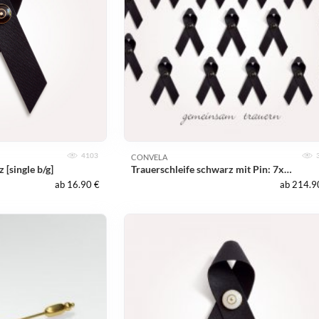
4103
CONVELA
 [single b/g]
Trauerschleife schwarz mit Pin: 7x schwarz/silber, 8x schwarz/gold
ab 16.90 €
ab 214.9