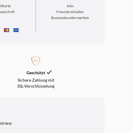
itkarte
Jobs
astschrift
Freunde einladen
Businesskunden werben
S
€
PA
Geschützt
Sichere Zahlung mit
SSL-Verschlüsselung
airness