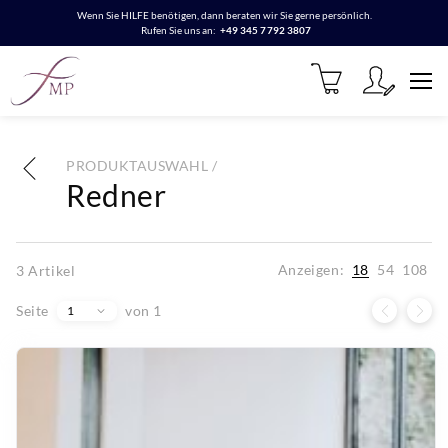
Wenn Sie HILFE benötigen, dann beraten wir Sie gerne persönlich.
Rufen Sie uns an:
+49 345 7792 3807
PRODUKTAUSWAHL /
Redner
Anzeigen:
18
54
108
3
Artikel
Seite
von 1
1