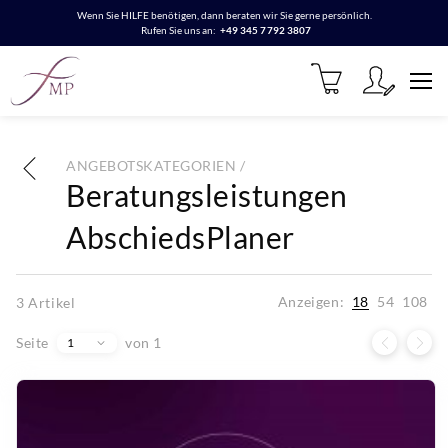
Wenn Sie HILFE benötigen, dann beraten wir Sie gerne persönlich.
Rufen Sie uns an:
+49 345 7792 3807
ANGEBOTSKATEGORIEN /
Beratungsleistungen
AbschiedsPlaner
Anzeigen:
18
54
108
3
Artikel
Seite
von 1
1