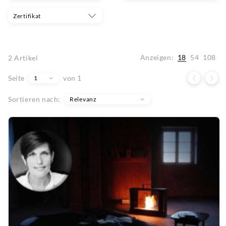
Zertifikat
Anzeigen:
18
54
108
2
Artikel
Seite
von 1
1
Sortieren nach:
Relevanz