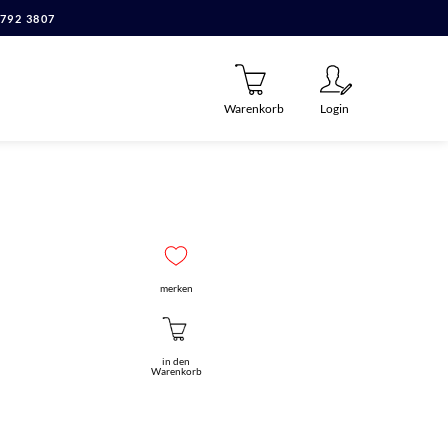
7792 3807
Warenkorb
Login
merken
in den
Warenkorb