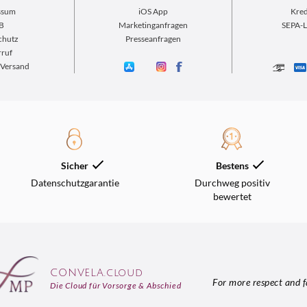
ssum
iOS App
Kred
B
Marketinganfragen
SEPA-L
chutz
Presseanfragen
ruf
 Versand
Sicher
Bestens
Datenschutzgarantie
Durchweg positiv
bewertet
CONVELA.cloud
For more respect and f
Die Cloud für Vorsorge & Abschied