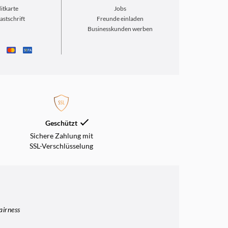
itkarte
Jobs
astschrift
Freunde einladen
Businesskunden werben
S
€
PA
Geschützt
Sichere Zahlung mit
SSL-Verschlüsselung
airness