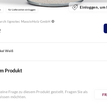
Einloggen, um 
n
für Lieferzeiten einloggen
durch lignotec MassivHolz GmbH
e
kel Weiß
em Produkt
eine Frage zu diesem Produkt gestellt. Fragen Sie als
FR
 wissen möchten.