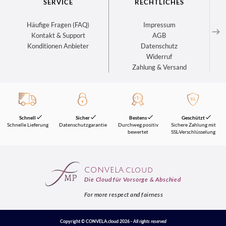
SERVICE
RECHTLICHES
Häufige Fragen (FAQ)
Impressum
Kontakt & Support
AGB
Konditionen Anbieter
Datenschutz
Widerruf
Zahlung & Versand
Schnell
Sicher
Bestens
Geschützt
Schnelle Lieferung
Datenschutzgarantie
Durchweg positiv
Sichere Zahlung mit
bewertet
SSL-Verschlüsselung
CONVELA.cloud
Die Cloud für Vorsorge & Abschied
For more respect and fairness
Copyright © CONVELA.cloud
2026
·
All rights reserved