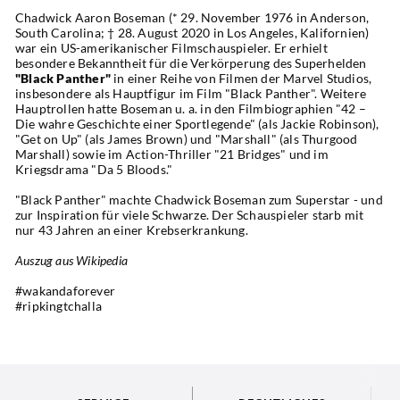
Chadwick Aaron Boseman (* 29. November 1976 in Anderson, 
South Carolina; † 28. August 2020 in Los Angeles, Kalifornien) 
war ein US-amerikanischer Filmschauspieler. Er erhielt 
besondere Bekanntheit für die Verkörperung des Superhelden 
"Black Panther"
 in einer Reihe von Filmen der Marvel Studios, 
insbesondere als Hauptfigur im Film "Black Panther". Weitere 
Hauptrollen hatte Boseman u. a. in den Filmbiographien "42 – 
Die wahre Geschichte einer Sportlegende" (als Jackie Robinson), 
"Get on Up" (als James Brown) und "Marshall" (als Thurgood 
Marshall) sowie im Action-Thriller "21 Bridges" und im 
Kriegsdrama "Da 5 Bloods." 
"Black Panther" machte Chadwick Boseman zum Superstar - und 
zur Inspiration für viele Schwarze. Der Schauspieler starb mit 
nur 43 Jahren an einer Krebserkrankung.
Auszug aus Wikipedia
#wakandaforever
#ripkingtchalla