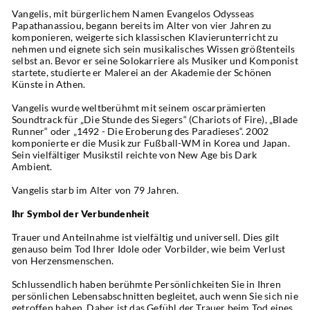
Vangelis, mit bürgerlichem Namen Evangelos Odysseas 
Papathanassiou, begann bereits im Alter von vier Jahren zu 
komponieren, weigerte sich klassischen Klavierunterricht zu 
nehmen und eignete sich sein musikalisches Wissen größtenteils 
selbst an. Bevor er seine Solokarriere als Musiker und Komponist 
startete, studierte er Malerei an der Akademie der Schönen 
Künste in Athen.
Vangelis wurde weltberühmt mit seinem oscarprämierten 
Soundtrack für „Die Stunde des Siegers“ (Chariots of Fire), „Blade 
Runner“ oder „1492 - Die Eroberung des Paradieses“. 2002 
komponierte er die Musik zur Fußball-WM in Korea und Japan. 
Sein vielfältiger Musikstil reichte von New Age bis Dark 
Ambient.
Vangelis starb im Alter von 79 Jahren.
Ihr Symbol der Verbundenheit 
Trauer und Anteilnahme ist vielfältig und universell. Dies gilt 
genauso beim Tod Ihrer Idole oder Vorbilder, wie beim Verlust 
von Herzensmenschen.
Schlussendlich haben berühmte Persönlichkeiten Sie in Ihren 
persönlichen Lebensabschnitten begleitet, auch wenn Sie sich nie 
getroffen haben. Daher ist das Gefühl der Trauer beim Tod eines 