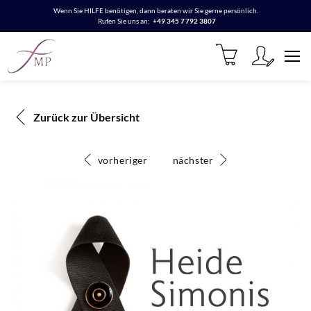
Wenn Sie HILFE benötigen, dann beraten wir Sie gerne persönlich.
Rufen Sie uns an:
+49 345 7792 3807
Zurück zur Übersicht
vorheriger
nächster