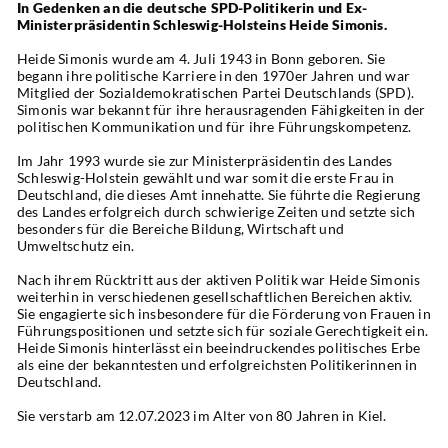
In Gedenken an die deutsche SPD-Politikerin und Ex-
Ministerpräsidentin Schleswig-Holsteins Heide Simonis.
Heide Simonis wurde am 4. Juli 1943 in Bonn geboren. Sie 
begann ihre politische Karriere in den 1970er Jahren und war 
Mitglied der Sozialdemokratischen Partei Deutschlands (SPD). 
Simonis war bekannt für ihre herausragenden Fähigkeiten in der 
politischen Kommunikation und für ihre Führungskompetenz.
Im Jahr 1993 wurde sie zur Ministerpräsidentin des Landes 
Schleswig-Holstein gewählt und war somit die erste Frau in 
Deutschland, die dieses Amt innehatte. Sie führte die Regierung 
des Landes erfolgreich durch schwierige Zeiten und setzte sich 
besonders für die Bereiche Bildung, Wirtschaft und 
Umweltschutz ein.
Nach ihrem Rücktritt aus der aktiven Politik war Heide Simonis 
weiterhin in verschiedenen gesellschaftlichen Bereichen aktiv. 
Sie engagierte sich insbesondere für die Förderung von Frauen in 
Führungspositionen und setzte sich für soziale Gerechtigkeit ein.
Heide Simonis hinterlässt ein beeindruckendes politisches Erbe 
als eine der bekanntesten und erfolgreichsten Politikerinnen in 
Deutschland.
Sie verstarb am 12.07.2023 im Alter von 80 Jahren in Kiel.