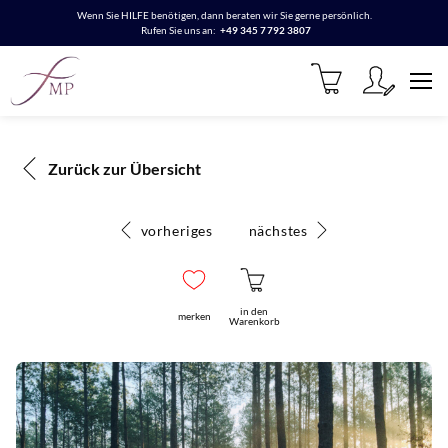
Wenn Sie HILFE benötigen, dann beraten wir Sie gerne persönlich.
Rufen Sie uns an:
+49 345 7792 3807
Zurück zur Übersicht
vorheriges
nächstes
in den
merken
Warenkorb