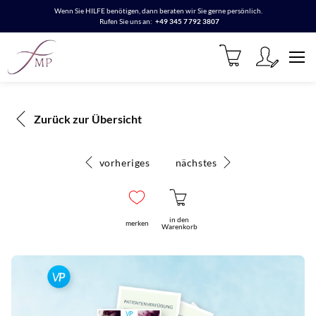
Wenn Sie HILFE benötigen, dann beraten wir Sie gerne persönlich.
Rufen Sie uns an:
+49 345 7792 3807
Zurück zur Übersicht
vorheriges
nächstes
in den
merken
Warenkorb