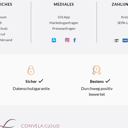
ICHES
MEDIALES
ZAHLU
ssum
iOS App
Kred
B
Marketinganfragen
SEPA-L
chutz
Presseanfragen
ruf
 Versand
Sicher
Bestens
Datenschutzgarantie
Durchweg positiv
bewertet
CONVELA.cloud