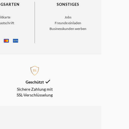
NGSARTEN
SONSTIGES
itkarte
Jobs
astschrift
Freunde einladen
Businesskunden werben
S
€
PA
Geschützt
Sichere Zahlung mit
SSL-Verschlüsselung