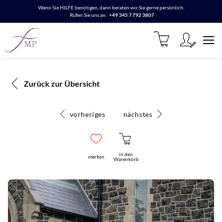
Wenn Sie HILFE benötigen, dann beraten wir Sie gerne persönlich.
Rufen Sie uns an:
+49 345 7792 3807
Zurück zur Übersicht
vorheriges
nächstes
in den
merken
Warenkorb