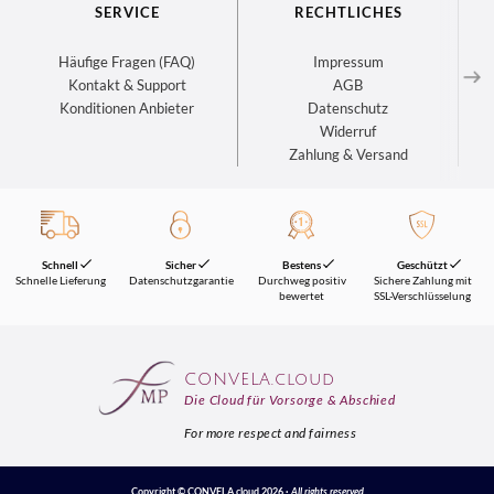
SERVICE
RECHTLICHES
Häufige Fragen (FAQ)
Impressum
Kontakt & Support
AGB
Konditionen Anbieter
Datenschutz
Widerruf
Zahlung & Versand
Schnell
Sicher
Bestens
Geschützt
Schnelle Lieferung
Datenschutzgarantie
Durchweg positiv
Sichere Zahlung mit
bewertet
SSL-Verschlüsselung
CONVELA.cloud
Die Cloud für Vorsorge & Abschied
For more respect and fairness
Copyright © CONVELA.cloud
2026
·
All rights reserved