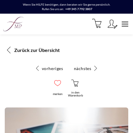
Wenn Sie HILFE benötigen, dann beraten wir Sie gerne persönlich.
Rufen Sie uns an:
+49 345 7792 3807
Zurück zur Übersicht
vorheriges
nächstes
in den
merken
Warenkorb